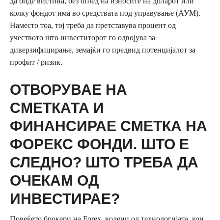
да биде вистина, без оглед на износите на доларот или
колку фондот има во средствата под управување (АУМ).
Наместо тоа, тој треба да претставува процент од
учеството што инвеститорот го одвојува за
диверзифицирање, земајќи го предвид потенцијалот за
профит / ризик.
ОТВОРУВАЕ НА
СМЕТКАТА И
ФИНАНСИРАЕ СМЕТКА НА
ФОРЕКС ФОНДИ. ШТО Е
СЛЕДНО? ШТО ТРЕБА ДА
ОЧЕКАМ ОД
ИНВЕСТИРАЕ?
Повеќето брокери на Forex, водени од технологијата, кои