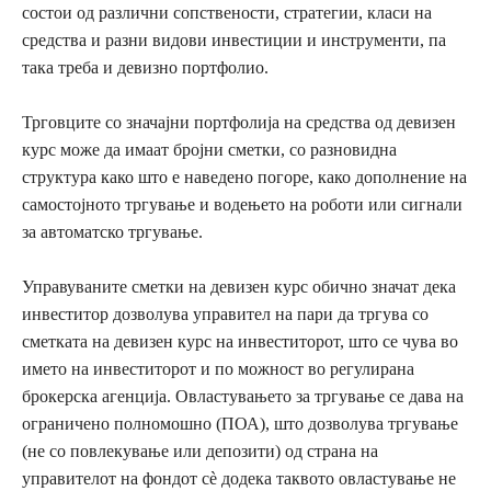
состои од различни сопствености, стратегии, класи на
средства и разни видови инвестиции и инструменти, па
така треба и девизно портфолио.
Трговците со значајни портфолија на средства од девизен
курс може да имаат бројни сметки, со разновидна
структура како што е наведено погоре, како дополнение на
самостојното тргување и водењето на роботи или сигнали
за автоматско тргување.
Управуваните сметки на девизен курс обично значат дека
инвеститор дозволува управител на пари да тргува со
сметката на девизен курс на инвеститорот, што се чува во
името на инвеститорот и по можност во регулирана
брокерска агенција. Овластувањето за тргување се дава на
ограничено полномошно (ПОА), што дозволува тргување
(не со повлекување или депозити) од страна на
управителот на фондот сè додека таквото овластување не