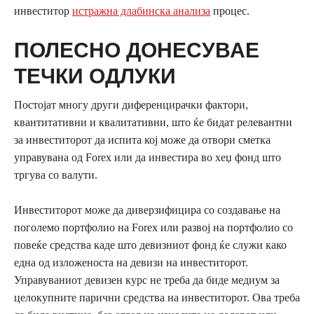
инвеститор
истражна длабинска анализа
процес.
ПОЛЕСНО ДОНЕСУВАЕ
ТЕЧКИ ОДЛУКИ
Постојат многу други диференцирачки фактори,
квантитативни и квалитативни, што ќе бидат релевантни
за инвеститорот да испита кој може да отвори сметка
управувана од Forex или да инвестира во хеџ фонд што
тргува со валути.
Инвеститорот може да диверзифицира со создавање на
поголемо портфолио на Forex или развој на портфолио со
повеќе средства каде што девизниот фонд ќе служи како
една од изложеноста на девизи на инвеститорот.
Управуваниот девизен курс не треба да биде медиум за
целокупните парични средства на инвеститорот. Ова треба