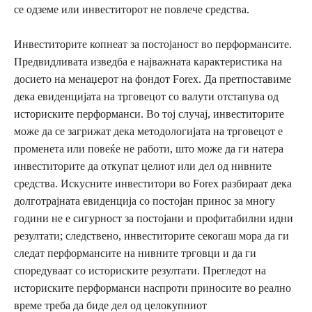
се одземе или инвеститорот не повлече средства.
Инвеститорите копнеат за постојаност во перформансите.
Предвидливата изведба е најважната карактеристика на
досието на менаџерот на фондот Forex. Да претпоставиме
дека евиденцијата на трговецот со валути отстапува од
историските перформанси. Во тој случај, инвеститорите
може да се загрижат дека методологијата на трговецот е
променета или повеќе не работи, што може да ги натера
инвеститорите да откупат целиот или дел од нивните
средства. Искусните инвеститори во Forex разбираат дека
долготрајната евиденција со постојан принос за многу
години не е сигурност за постојани и профитабилни идни
резултати; следствено, инвеститорите секогаш мора да ги
следат перформансите на нивните трговци и да ги
споредуваат со историските резултати. Прегледот на
историските перформанси наспроти приносите во реално
време треба да биде дел од целокупниот