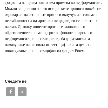
фондот за да праша зошто има промена во перформансите.
Можните причини зошто историските приноси повеќе не
одговараат на сегашните приноси вклучуваат зголемена
нестабилност на пазарот или непредвиден геополитички
настан. Доколку инвеститорот не е задоволен со
образложението на менаџерот на фондот во врска со
перформансите, инвеститорот треба да размисли за
намалување на неговата инвестиција или за целосно
повлекување на инвестицијата од фондот Forex.
.
Следете не