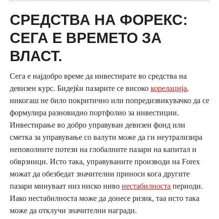
СРЕДСТВА НА ФОРЕКС:
СЕГА Е ВРЕМЕТО ЗА
ВЛАСТ.
Сега е најдобро време да инвестирате во средства на
девизен курс. Бидејќи пазарите се високо
корелација
,
никогаш не било покритично или попредизвикувачко да се
формулира разновидно портфолио за инвестиции.
Инвестирање во добро управуван девизен фонд или
сметка за управување со валути може да ги неутрализира
неповолните потези на глобалните пазари на капитал и
обврзници. Исто така, управуваните производи на Forex
можат да обезбедат значителни приноси кога другите
пазари минуваат низ ниско ниво
нестабилноста
периоди.
Иако нестабилноста може да донесе ризик, таа исто така
може да отклучи значителни награди.