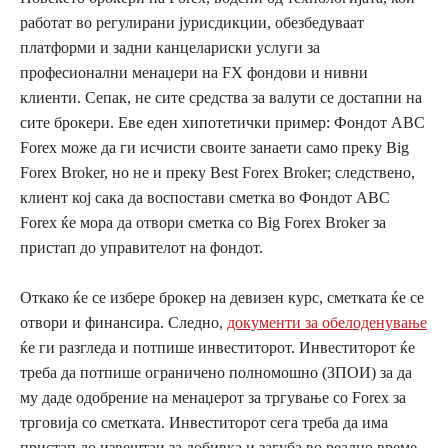
работат во регулирани јурисдикции, обезбедуваат
платформи и задни канцелариски услуги за
професионални менаџери на FX фондови и нивни
клиенти. Сепак, не сите средства за валути се достапни на
сите брокери. Еве еден хипотетички пример: Фондот ABC
Forex може да ги исчисти своите занаети само преку Big
Forex Broker, но не и преку Best Forex Broker; следствено,
клиент кој сака да воспостави сметка во Фондот ABC
Forex ќе мора да отвори сметка со Big Forex Broker за
пристап до управителот на фондот.
Откако ќе се избере брокер на девизен курс, сметката ќе се
отвори и финансира. Следно,
документи за обелоденување
ќе ги разгледа и потпише инвеститорот. Инвеститорот ќе
треба да потпише ограничено полномошно (ЗПОИ) за да
му даде одобрение на менаџерот за тргување со Forex за
трговија со сметката. Инвеститорот сега треба да има
пристап до извештаи за добивка и загуба во реално време