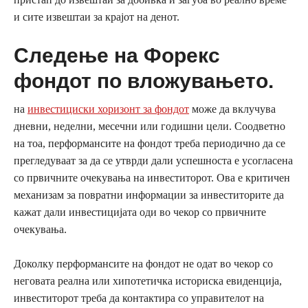
и сите извештаи за крајот на денот.
Следење на Форекс
фондот по вложувањето.
на
инвестициски хоризонт за фондот
може да вклучува
дневни, неделни, месечни или годишни цели. Соодветно
на тоа, перформансите на фондот треба периодично да се
прегледуваат за да се утврди дали успешноста е усогласена
со првичните очекувања на инвеститорот. Ова е критичен
механизам за повратни информации за инвеститорите да
кажат дали инвестицијата оди во чекор со првичните
очекувања.
Доколку перформансите на фондот не одат во чекор со
неговата реална или хипотетичка историска евиденција,
инвеститорот треба да контактира со управителот на