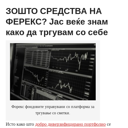
ЗОШТО СРЕДСТВА НА
ФЕРЕКС? Јас веќе знам
како да тргувам со себе
Форекс фондовите управувани со платформа за
тргување со сметки.
Исто како што
добро диверзифицирано портфолио
се