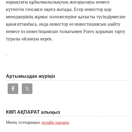
нарықтағы құбылмалылықтың жоғарылауы немесе
күтпеген геосаяси оқиға жатады. Егер инвестор қор
менеджерінің жұмыс нәтижелеріне қатысты түсіндірмесіне
қанағаттанбаса, онда инвестор өз инвестициясын азайту
немесе өз инвестициясын толығымен Forex қорынан тарту
туралы ойлануы керек.
.
Артымыздан жүріңіз
КӨП АҚПАРАТ алыңыз
Менің толтырыңыз
онлайн нысаны
.