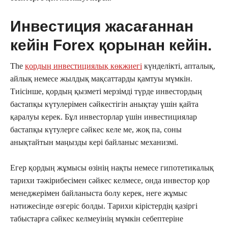
Инвестиция жасағаннан
кейін Forex қорынан кейін.
The
қордың инвестициялық көкжиегі
күнделікті, апталық,
айлық немесе жылдық мақсаттарды қамтуы мүмкін.
Тиісінше, қордың қызметі мерзімді түрде инвестордың
бастапқы күтулерімен сәйкестігін анықтау үшін қайта
қаралуы керек. Бұл инвесторлар үшін инвестициялар
бастапқы күтулерге сәйкес келе ме, жоқ па, соны
анықтайтын маңызды кері байланыс механизмі.
Егер қордың жұмысы өзінің нақты немесе гипотетикалық
тарихи тәжірибесімен сәйкес келмесе, онда инвестор қор
менеджерімен байланыста болу керек, неге жұмыс
нәтижесінде өзгеріс болды. Тарихи кірістердің қазіргі
табыстарға сәйкес келмеуінің мүмкін себептеріне