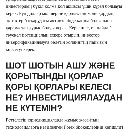
инвестордың бүкіл қолма-қол ақшасы үшін құрал болмауы
керек. Бұл доллар мөлшеріне қарамастан және қордың
активтер басқарудағы активтерінде қанша болғанына
қарамастан дұрыс болуы керек. Керісінше, ол пайда /
тәуекел потенциалын ескере отырып, инвестор
диверсификациялауға бөлетін холдингтің пайызын
көрсетуі керек.
ШОТ ШОТЫН АШУ ЖӘНЕ
ҚОРЫТЫНДЫ ҚОРЛАР
ҚОРЫ ҚОРЛАРЫ КЕЛЕСІ
НЕ? ИНВЕСТИЦИЯЛАУДАН
НЕ КҮТЕМІН?
Реттелетін юрисдикцияларда жұмыс жасайтын
технологияларға негізделген Forex брокерлерінің көпшілігі