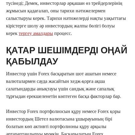
түсінеді; Демек, инвесторлар әрқашан өз трейдерлерінің
жұмысын қадағалап, оны тарихи нәтижелермен
салыстыруы керек. Тарихи нәтижелерді нақты уақыттағы
кірістерге шолу әр инвестордың жалпы бөлігі болуы
керек
тергеу амалдары
процесс.
ҚАТАР ШЕШІМДЕРДІ ОҢАЙ
ҚАБЫЛДАУ
Инвестор үшін Forex басқаратын шот ашатын немесе
валюталармен сауда жасайтын хедж-қорға ақша
салатындарды анықтауы үшін сандық және сапалық
тұрғыдан ерекшеленетін көптеген басқа факторлар бар.
Инвестор Forex портфолиосын құру немесе Forex қоры
инвестордың Шетел валютасына ұшырауының бірі
болатын көп активті портфолионы құру арқылы
әртараптандыруы мүмкін. Басқарылатын Forex