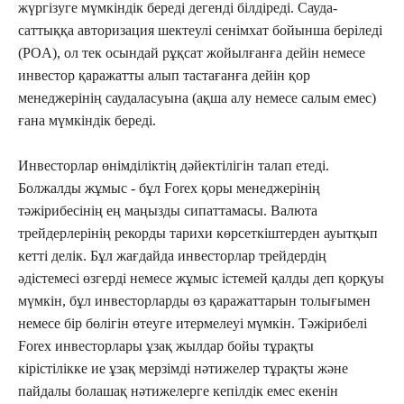
жүргізуге мүмкіндік береді дегенді білдіреді. Сауда-
саттыққа авторизация шектеулі сенімхат бойынша беріледі
(POA), ол тек осындай рұқсат жойылғанға дейін немесе
инвестор қаражатты алып тастағанға дейін қор
менеджерінің саудаласуына (ақша алу немесе салым емес)
ғана мүмкіндік береді.
Инвесторлар өнімділіктің дәйектілігін талап етеді.
Болжалды жұмыс - бұл Forex қоры менеджерінің
тәжірибесінің ең маңызды сипаттамасы. Валюта
трейдерлерінің рекорды тарихи көрсеткіштерден ауытқып
кетті делік. Бұл жағдайда инвесторлар трейдердің
әдістемесі өзгерді немесе жұмыс істемей қалды деп қорқуы
мүмкін, бұл инвесторларды өз қаражаттарын толығымен
немесе бір бөлігін өтеуге итермелеуі мүмкін. Тәжірибелі
Forex инвесторлары ұзақ жылдар бойы тұрақты
кірістілікке ие ұзақ мерзімді нәтижелер тұрақты және
пайдалы болашақ нәтижелерге кепілдік емес екенін