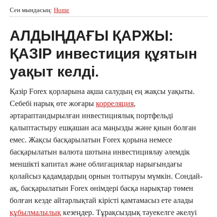
Сен мындасың:
Home
АЛДЫҢДАҒЫ ҚАРЖЫ:
ҚАЗІР инвестиция құятын
уақыт келді.
Қазір Forex қорларына ақша салудың ең жақсы уақыты.
Себебі нарық өте жоғары
корреляция
,
әртараптандырылған инвестициялық портфельді
қалыптастыру ешқашан аса маңызды және қиын болған
емес. Жақсы басқарылатын Forex қорына немесе
басқарылатын валюта шотына инвестициялау әлемдік
меншікті капитал және облигациялар нарығындағы
қолайсыз қадамдардың орнын толтыруы мүмкін. Сондай-
ақ, басқарылатын Forex өнімдері басқа нарықтар төмен
болған кезде айтарлықтай кірісті қамтамасыз ете алады
құбылмалылық
кезеңдер. Тұрақсыздық тәуекелге әкелуі