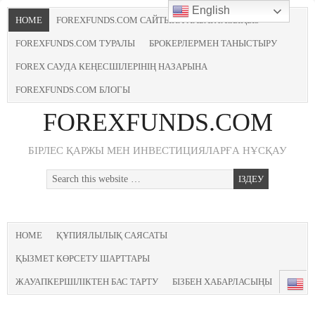
English
HOME
FOREXFUNDS.COM САЙТЫНА ХАБАРЛАСЫҢЫЗ
FOREXFUNDS.COM ТУРАЛЫ
БРОКЕРЛЕРМЕН ТАНЫСТЫРУ
FOREX САУДА КЕҢЕСШІЛЕРІНІҢ НАЗАРЫНА
FOREXFUNDS.COM БЛОГЫ
FOREXFUNDS.COM
БІРЛЕС ҚАРЖЫ МЕН ИНВЕСТИЦИЯЛАРҒА НҰСҚАУ
HOME
ҚҰПИЯЛЫЛЫҚ САЯСАТЫ
ҚЫЗМЕТ КӨРСЕТУ ШАРТТАРЫ
ЖАУАПКЕРШІЛІКТЕН БАС ТАРТУ
БІЗБЕН ХАБАРЛАСЫҢЫ
E