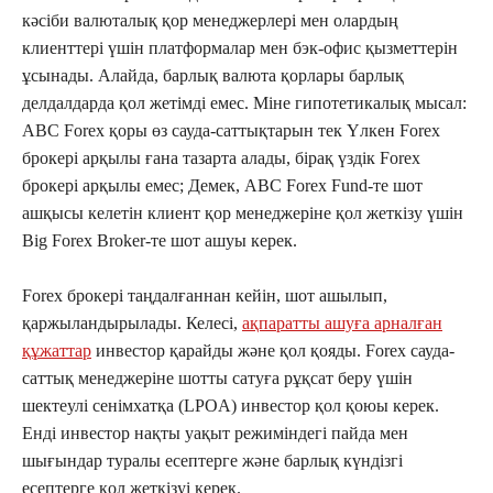
кәсіби валюталық қор менеджерлері мен олардың
клиенттері үшін платформалар мен бэк-офис қызметтерін
ұсынады. Алайда, барлық валюта қорлары барлық
делдалдарда қол жетімді емес. Міне гипотетикалық мысал:
ABC Forex қоры өз сауда-саттықтарын тек Үлкен Forex
брокері арқылы ғана тазарта алады, бірақ үздік Forex
брокері арқылы емес; Демек, ABC Forex Fund-те шот
ашқысы келетін клиент қор менеджеріне қол жеткізу үшін
Big Forex Broker-те шот ашуы керек.
Forex брокері таңдалғаннан кейін, шот ашылып,
қаржыландырылады. Келесі,
ақпаратты ашуға арналған
құжаттар
инвестор қарайды және қол қояды. Forex сауда-
саттық менеджеріне шотты сатуға рұқсат беру үшін
шектеулі сенімхатқа (LPOA) инвестор қол қоюы керек.
Енді инвестор нақты уақыт режиміндегі пайда мен
шығындар туралы есептерге және барлық күндізгі
есептерге қол жеткізуі керек.