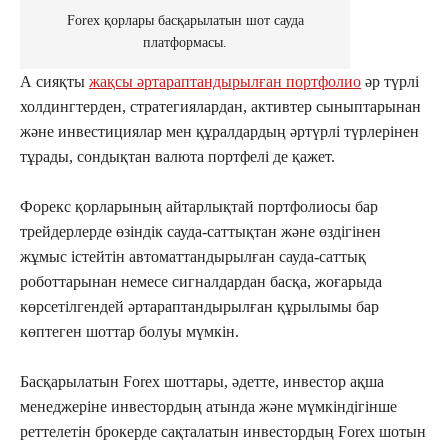
Forex қорлары басқарылатын шот сауда
платформасы.
А сияқты
жақсы әртараптандырылған портфолио
әр түрлі
холдингтерден, стратегиялардан, активтер сыныптарынан
және инвестициялар мен құралдардың әртүрлі түрлерінен
тұрады, сондықтан валюта портфелі де қажет.
Форекс қорларының айтарлықтай портфолиосы бар
трейдерлерде өзіндік сауда-саттықтан және өздігінен
жұмыс істейтін автоматтандырылған сауда-саттық
роботтарынан немесе сигналдардан басқа, жоғарыда
көрсетілгендей әртараптандырылған құрылымы бар
көптеген шоттар болуы мүмкін.
Басқарылатын Forex шоттары, әдетте, инвестор ақша
менеджеріне инвестордың атында және мүмкіндігінше
реттелетін брокерде сақталатын инвестордың Forex шотын