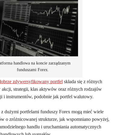
atforma handlowa na koncie zarządzanym
funduszami Forex.
dobrze zdywersyfikowany portfel
składa się z różnych
 akcji, strategii, klas aktywów oraz różnych rodzajów
ji i instrumentów, podobnie jak portfel walutowy.
 z dużymi portfelami funduszy Forex mogą mieć wiele
w o zróżnicowanej strukturze, jak wspomniano powyżej,
amodzielnego handlu i uruchamiania automatycznych
 handlowych lub sygnałów.