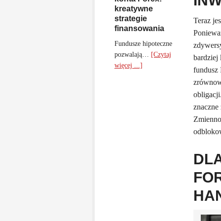
INW
kreatywne
strategie
Teraz je
finansowania
Poniewa
Fundusze hipoteczne
zdywersy
pozwalają…
[Czytaj
bardziej
więcej ...]
fundusz 
zrównowa
obligacj
znaczne 
Zmiennoś
odbloko
DL
FOR
HA