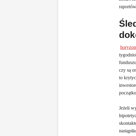
raportów
Śle
dok
horyzon
tygodnio
funduszu
czy są o
to kryty
inwestor
początk
Jeżeli w
hipotety
skontakt
nastąpił