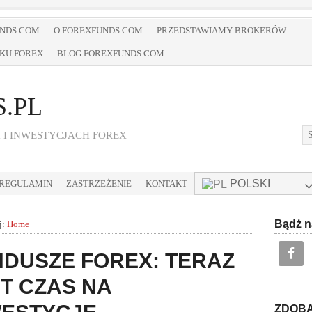
UNDS.COM
O FOREXFUNDS.COM
PRZEDSTAWIAMY BROKERÓW
KU FOREX
BLOG FOREXFUNDS.COM
.PL
 I INWESTYCJACH FOREX
POLSKI
REGULAMIN
ZASTRZEŻENIE
KONTAKT
Bądż n
j:
Home
NDUSZE FOREX: TERAZ
T CZAS NA
ZDOBĄ