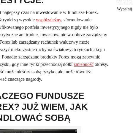
ESTYCJE.
Wypełnij
st najlepszy czas na inwestowanie w fundusze Forex.
ż rynki są wysokie
współzależny
, sformułowanie
fikowanego portfela inwestycyjnego nigdy nie było
 krytyczne ani trudne. Inwestowanie w dobrze zarządzany
Forex lub zarządzany rachunek walutowy może
żyć niekorzystne ruchy na światowych rynkach akcji i
i. Ponadto zarządzane produkty Forex mogą zapewnić
zyski, gdy inne rynki przechodzą dołki
zmienność
okresy.
ć może nieść ze sobą ryzyko, ale może również
wać znaczące nagrody.
ACZEGO FUNDUSZE
EX? JUŻ WIEM, JAK
NDLOWAĆ SOBĄ