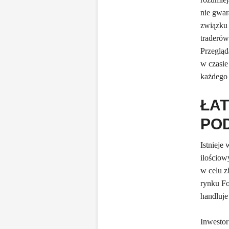
nie gwar
związku 
traderów
Przeglą
w czasie
każdego 
ŁA
PO
Istnieje
ilościow
w celu z
rynku Fo
handluje
Inwestor