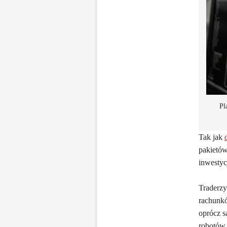
Pl
Tak jak
pakietów
inwestyc
Traderzy
rachunkó
oprócz s
robotów