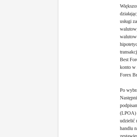
Większoś
działają
usługi z
walutowy
walutowe
hipotety
transakc
Best For
konto w 
Forex Br
Po wybra
Następn
podpisan
(LPOA) b
udzielić
handlu n
zestawie