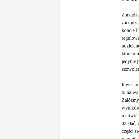
Zarządza
zarządza
koncie F
regulowa
udzielan
które um
jedynie 
zezwolen
Inwestor
to najwa
Załóżmy,
wyników 
martwić,
działać,
części s
rozumieją