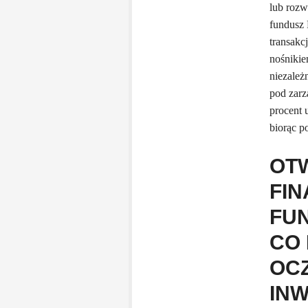
lub rozw
fundusz 
transakc
nośnikie
niezależ
pod zarz
procent 
biorąc p
OT
FI
FU
CO
OC
IN