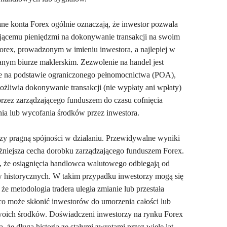
ne konta Forex ogólnie oznaczają, że inwestor pozwala
jącemu pieniędzmi na dokonywanie transakcji na swoim
orex, prowadzonym w imieniu inwestora, a najlepiej w
nym biurze maklerskim. Zezwolenie na handel jest
e na podstawie ograniczonego pełnomocnictwa (POA),
ożliwia dokonywanie transakcji (nie wypłaty ani wpłaty)
przez zarządzającego funduszem do czasu cofnięcia
ia lub wycofania środków przez inwestora.
zy pragną spójności w działaniu. Przewidywalne wyniki
żniejsza cecha dorobku zarządzającego funduszem Forex.
 że osiągnięcia handlowca walutowego odbiegają od
historycznych. W takim przypadku inwestorzy mogą się
 że metodologia tradera uległa zmianie lub przestała
 co może skłonić inwestorów do umorzenia całości lub
woich środków. Doświadczeni inwestorzy na rynku Forex
, że długa historia ze stałymi zwrotami przez wiele lat