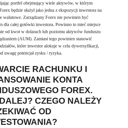
ijając portfel obejmujący wiele aktywów, w którym
Forex będzie służył jako jedna z ekspozycji inwestora na
je walutowe. Zarządzany Forex nie powinien być
m dla całej gotówki inwestora. Powinno to mieć miejsce
nie od kwot w dolarach lub poziomu aktywów funduszu
ądzaniem (AUM). Zamiast tego powinien stanowić
udziałów, które inwestor alokuje w celu dywersyfikacji,
od uwagę potencjał zysku / ryzyka.
WARCIE RACHUNKU I
NANSOWANIE KONTA
NDUSZOWEGO FOREX.
 DALEJ? CZEGO NALEŻY
ZEKIWAĆ OD
WESTOWANIA?