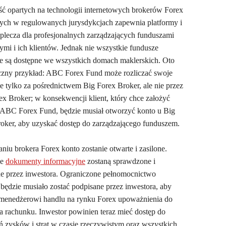
ć opartych na technologii internetowych brokerów Forex
cych w regulowanych jurysdykcjach zapewnia platformy i
aplecza dla profesjonalnych zarządzających funduszami
mi i ich klientów. Jednak nie wszystkie fundusze
 są dostępne we wszystkich domach maklerskich. Oto
czny przykład: ABC Forex Fund może rozliczać swoje
je tylko za pośrednictwem Big Forex Broker, ale nie przez
ex Broker; w konsekwencji klient, który chce założyć
ABC Forex Fund, będzie musiał otworzyć konto u Big
oker, aby uzyskać dostęp do zarządzającego funduszem.
niu brokera Forex konto zostanie otwarte i zasilone.
ie
dokumenty informacyjne
zostaną sprawdzone i
e przez inwestora. Ograniczone pełnomocnictwo
ędzie musiało zostać podpisane przez inwestora, aby
 menedżerowi handlu na rynku Forex upoważnienia do
a rachunku. Inwestor powinien teraz mieć dostęp do
ń zysków i strat w czasie rzeczywistym oraz wszystkich