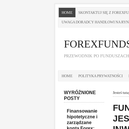
HOME
SKONTAKTUJ SIĘ Z FOREXF
UWAGA DORADCY HANDLOWI NA RYN
FOREXFUNDS
PRZEWODNIK PO FUNDUSZACH
HOME
POLITYKA PRYWATNOŚCI
WYRÓŻNIONE
Jesteś tuta
POSTY
FU
Finansowanie
JES
hipotetyczne i
zarządzane
konta Forex: