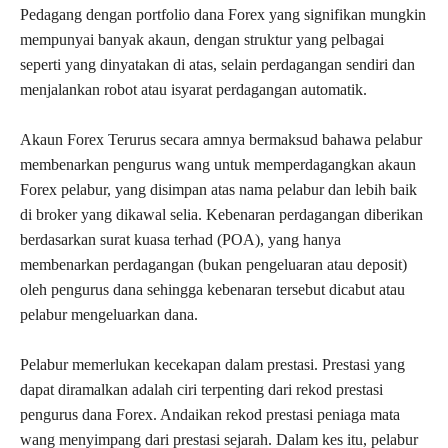
Pedagang dengan portfolio dana Forex yang signifikan mungkin
mempunyai banyak akaun, dengan struktur yang pelbagai
seperti yang dinyatakan di atas, selain perdagangan sendiri dan
menjalankan robot atau isyarat perdagangan automatik.
Akaun Forex Terurus secara amnya bermaksud bahawa pelabur
membenarkan pengurus wang untuk memperdagangkan akaun
Forex pelabur, yang disimpan atas nama pelabur dan lebih baik
di broker yang dikawal selia. Kebenaran perdagangan diberikan
berdasarkan surat kuasa terhad (POA), yang hanya
membenarkan perdagangan (bukan pengeluaran atau deposit)
oleh pengurus dana sehingga kebenaran tersebut dicabut atau
pelabur mengeluarkan dana.
Pelabur memerlukan kecekapan dalam prestasi. Prestasi yang
dapat diramalkan adalah ciri terpenting dari rekod prestasi
pengurus dana Forex. Andaikan rekod prestasi peniaga mata
wang menyimpang dari prestasi sejarah. Dalam kes itu, pelabur