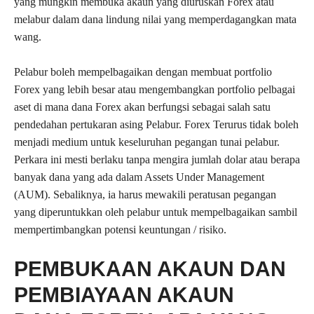
yang mungkin membuka akaun yang diuruskan Forex atau
melabur dalam dana lindung nilai yang memperdagangkan mata
wang.
Pelabur boleh mempelbagaikan dengan membuat portfolio
Forex yang lebih besar atau mengembangkan portfolio pelbagai
aset di mana dana Forex akan berfungsi sebagai salah satu
pendedahan pertukaran asing Pelabur. Forex Terurus tidak boleh
menjadi medium untuk keseluruhan pegangan tunai pelabur.
Perkara ini mesti berlaku tanpa mengira jumlah dolar atau berapa
banyak dana yang ada dalam Assets Under Management
(AUM). Sebaliknya, ia harus mewakili peratusan pegangan
yang diperuntukkan oleh pelabur untuk mempelbagaikan sambil
mempertimbangkan potensi keuntungan / risiko.
PEMBUKAAN AKAUN DAN
PEMBIAYAAN AKAUN