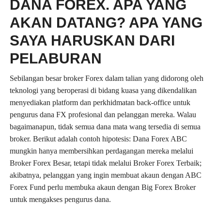
DANA FOREX. APA YANG
AKAN DATANG? APA YANG
SAYA HARUSKAN DARI
PELABURAN
Sebilangan besar broker Forex dalam talian yang didorong oleh
teknologi yang beroperasi di bidang kuasa yang dikendalikan
menyediakan platform dan perkhidmatan back-office untuk
pengurus dana FX profesional dan pelanggan mereka. Walau
bagaimanapun, tidak semua dana mata wang tersedia di semua
broker. Berikut adalah contoh hipotesis: Dana Forex ABC
mungkin hanya membersihkan perdagangan mereka melalui
Broker Forex Besar, tetapi tidak melalui Broker Forex Terbaik;
akibatnya, pelanggan yang ingin membuat akaun dengan ABC
Forex Fund perlu membuka akaun dengan Big Forex Broker
untuk mengakses pengurus dana.