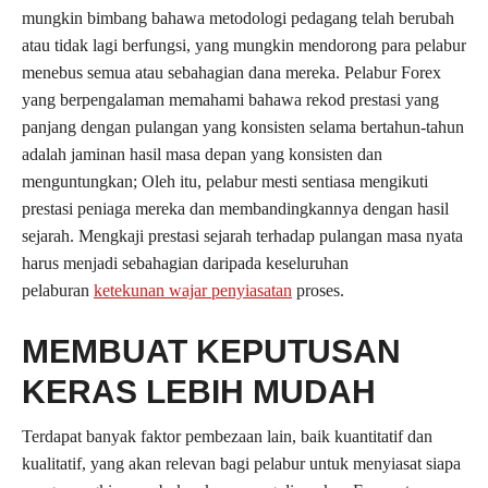
mungkin bimbang bahawa metodologi pedagang telah berubah
atau tidak lagi berfungsi, yang mungkin mendorong para pelabur
menebus semua atau sebahagian dana mereka. Pelabur Forex
yang berpengalaman memahami bahawa rekod prestasi yang
panjang dengan pulangan yang konsisten selama bertahun-tahun
adalah jaminan hasil masa depan yang konsisten dan
menguntungkan; Oleh itu, pelabur mesti sentiasa mengikuti
prestasi peniaga mereka dan membandingkannya dengan hasil
sejarah. Mengkaji prestasi sejarah terhadap pulangan masa nyata
harus menjadi sebahagian daripada keseluruhan
pelaburan
ketekunan wajar penyiasatan
proses.
MEMBUAT KEPUTUSAN
KERAS LEBIH MUDAH
Terdapat banyak faktor pembezaan lain, baik kuantitatif dan
kualitatif, yang akan relevan bagi pelabur untuk menyiasat siapa