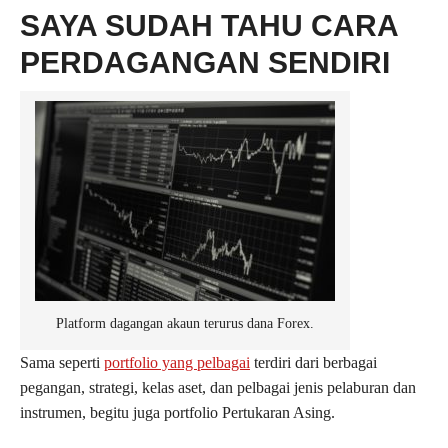
SAYA SUDAH TAHU CARA
PERDAGANGAN SENDIRI
Platform dagangan akaun terurus dana Forex.
Sama seperti
portfolio yang pelbagai
terdiri dari berbagai
pegangan, strategi, kelas aset, dan pelbagai jenis pelaburan dan
instrumen, begitu juga portfolio Pertukaran Asing.