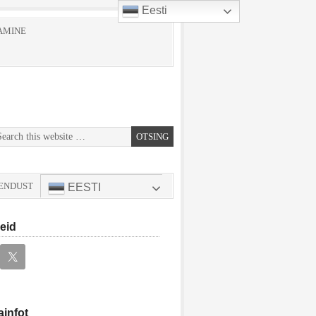
Eesti
AMINE
HENDUST
EESTI
eid
ainfot