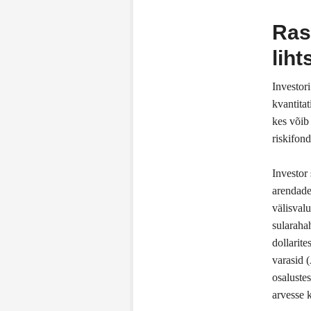
Ras
liht
Investori
kvantitat
kes võib
riskifon
Investor 
arendade
välisvalu
sularaha
dollarite
varasid 
osalustes
arvesse k