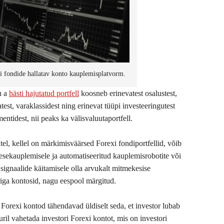
i fondide hallatav konto kauplemisplatvorm.
u a
hästi hajutatud portfell
koosneb erinevatest osalustest,
atest, varaklassidest ning erinevat tüüpi investeeringutest
mentidest, nii peaks ka välisvaluutaportfell.
tel, kellel on märkimisväärsed Forexi fondiportfellid, võib
nesekauplemisele ja automatiseeritud kauplemisrobotite või
 signaalide käitamisele olla arvukalt mitmekesise
riga kontosid, nagu eespool märgitud.
 Forexi kontod tähendavad üldiselt seda, et investor lubab
ril vahetada investori Forexi kontot, mis on investori