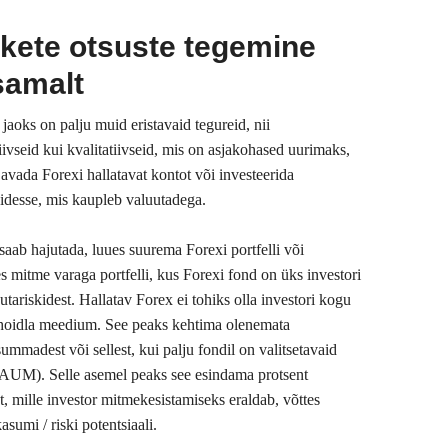
kete otsuste tegemine
samalt
 jaoks on palju muid eristavaid tegureid, nii
iivseid kui kvalitatiivseid, mis on asjakohased uurimaks,
 avada Forexi hallatavat kontot või investeerida
didesse, mis kaupleb valuutadega.
saab hajutada, luues suurema Forexi portfelli või
s mitme varaga portfelli, kus Forexi fond on üks investori
utariskidest. Hallatav Forex ei tohiks olla investori kogu
hoidla meedium. See peaks kehtima olenemata
summadest või sellest, kui palju fondil on valitsetavaid
(AUM). Selle asemel peaks see esindama protsent
t, mille investor mitmekesistamiseks eraldab, võttes
asumi / riski potentsiaali.