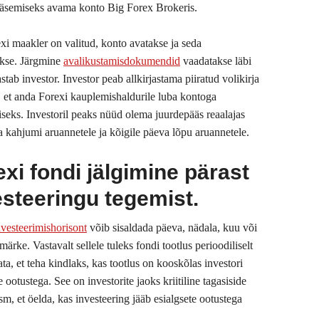
äsemiseks avama konto Big Forex Brokeris.
xi maakler on valitud, konto avatakse ja seda
akse. Järgmine
avalikustamisdokumendid
vaadatakse läbi
jastab investor. Investor peab allkirjastama piiratud volikirja
et anda Forexi kauplemishaldurile luba kontoga
seks. Investoril peaks nüüd olema juurdepääs reaalajas
a kahjumi aruannetele ja kõigile päeva lõpu aruannetele.
xi fondi jälgimine pärast
esteeringu tegemist.
nvesteerimishorisont
võib sisaldada päeva, nädala, kuu või
märke. Vastavalt sellele tuleks fondi tootlus perioodiliselt
ta, et teha kindlaks, kas tootlus on kooskõlas investori
e ootustega. See on investorite jaoks kriitiline tagasiside
m, et öelda, kas investeering jääb esialgsete ootustega