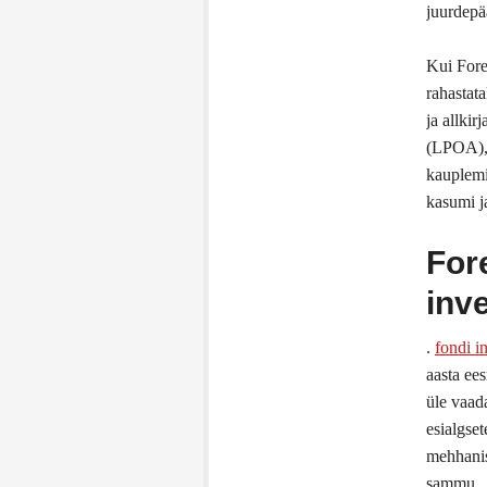
juurdepä
Kui Fore
rahastat
ja allkir
(LPOA), 
kauplemi
kasumi j
Fore
inv
.
fondi i
aasta ees
üle vaada
esialgset
mehhanis
sammu.