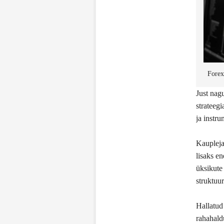
Forex
Just nag
strateegi
ja instru
Kaupleja
lisaks e
üksikute
struktuu
Hallatud
rahahaldu