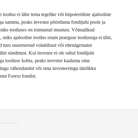
 tootlus ei lähe tema tegelike või hüpoteetiliste ajalooliste
a sammu, peaks investor pöörduma fondijuhi poole ja
miks tootluses on toimunud muutusi. Võimalikud
, miks ajalooline tootlus enam praeguse tootlusega ei ühti,
 turu suurenenud volatiilsust või ettenägematut
ilist sündmust. Kui investor ei ole rahul fondijuhi
ega tootluse kohta, peaks investor kaaluma oma
ringu vähendamist või oma investeeringu täielikku
ist Forexi fondist.