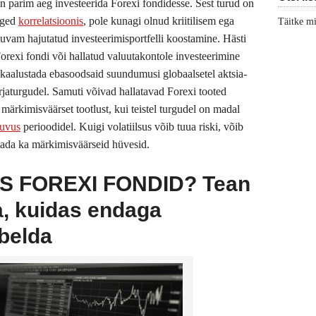
n parim aeg investeerida Forexi fondidesse. Sest turud on
rged
korrelatsioonis
, pole kunagi olnud kriitilisem ega
Täitke m
suvam hajutatud investeerimisportfelli koostamine. Hästi
Forexi fondi või hallatud valuutakontole investeerimine
akaalustada ebasoodsaid suundumusi globaalsetel aktsia-
irjaturgudel. Samuti võivad hallatavad Forexi tooted
märkimisväärset tootlust, kui teistel turgudel on madal
duvus
perioodidel. Kuigi volatiilsus võib tuua riski, võib
tada ka märkimisväärseid hüvesid.
S FOREXI FONDID? Tean
a, kuidas endaga
belda