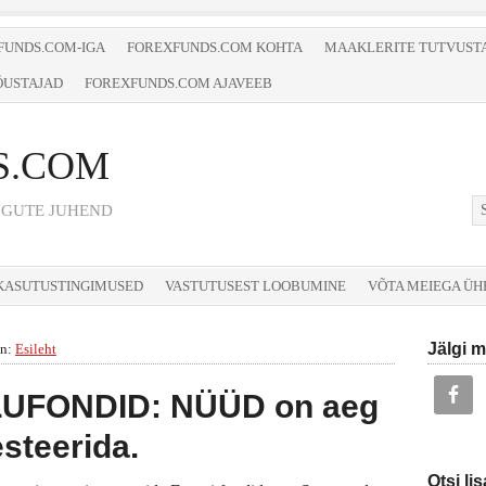
FUNDS.COM-IGA
FOREXFUNDS.COM KOHTA
MAAKLERITE TUTVUST
ÕUSTAJAD
FOREXFUNDS.COM AJAVEEB
S.COM
NGUTE JUHEND
KASUTUSTINGIMUSED
VASTUTUSEST LOOBUMINE
VÕTA MEIEGA Ü
Jälgi m
in:
Esileht
UFONDID: NÜÜD on aeg
esteerida.
Otsi lis