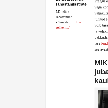
Praegu o
rahastamisstrateegiad
väga kõ
Mõtteline
väljakut
rahastamine
juhitud 
võimaldab…
[Loe
võib tas
rohkem...]
ja võlak
pakkuda 
tase
len
see avas
MIK
jub
kau