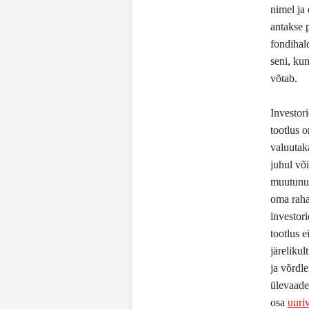
nimel ja 
antakse 
fondihal
seni, kun
võtab.
Investor
tootlus 
valuutaka
juhul võ
muutunud
oma raha
investor
tootlus e
järelikul
ja võrdle
ülevaade 
osa
uuri