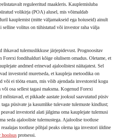
eelistatavalt reguleeritud maakleris. Kauplemisluba
piiratud volikirja (POA) alusel, mis võimaldab
duril kauplemist (mitte väljamakseid ega hoiuseid) ainult
i selline volitus on tühistatud või investor raha välja
id ihkavad tulemuslikkuse järjepidevust. Prognoositav
on Forexi fondihalduri kõige olulisem omadus. Oletame, et
uplejate andmed erinevad ajaloolistest näitajatest. Sel
ivad investorid muretseda, et kaupleja metoodika on
 või ei tööta enam, mis võib ajendada investoreid kogu
 või osa sellest tagasi maksma. Kogenud Forexi
id mõistavad, et pikkade aastate jooksul saavutatud püsiv
i taga püsivate ja kasumlike tulevaste tulemuste kindlust;
t peavad investorid alati jälgima oma kauplejate tulemusi
ma seda ajalooliste tulemustega. Ajaloolise tootluse
reaalajas tootluse põhjal peaks olema iga investori üldine
v hoolsus
protsessi.