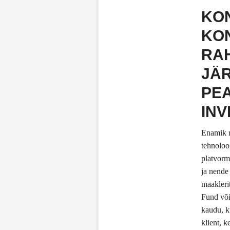
KO
KON
RAH
JÄ
PE
INV
Enamik r
tehnoloo
platvorm
ja nende
maakleri
Fund või
kaudu, k
klient, 