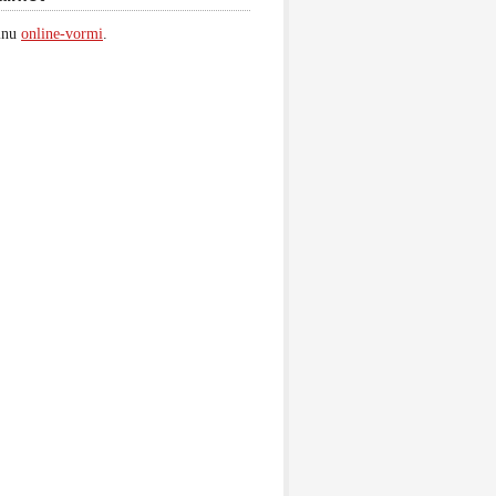
inu
online-vormi
.