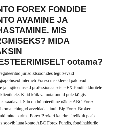
NTO FOREX FONDIDE
TO AVAMINE JA
ASTAMINE. MIS
RGMISEKS? MIDA
AKSIN
ESTEERIMISELT ootama?
eguleeritud jurisdiktsioonides tegutsevaid
giapõhiseid Interneti-Forexi maaklereid pakuvad
e ja tugiteenuseid professionaalsetele FX-fondihalduritele
 klientidele. Kuid kõik valuutafondid pole kõigis
tes saadaval. Siin on hüpoteetiline näide: ABC Forex
b oma tehingud arveldada ainult Big Forex Brokeri
uid mitte parima Forex Brokeri kaudu; järelikult peab
kes soovib luua konto ABC Forex Fundis, fondihaldurile