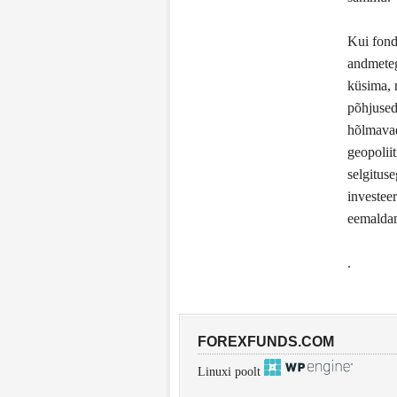
Kui fondi
andmeteg
küsima, 
põhjused
hõlmavad
geopoliit
selgitus
investee
eemaldam
.
FOREXFUNDS.COM
Linuxi poolt