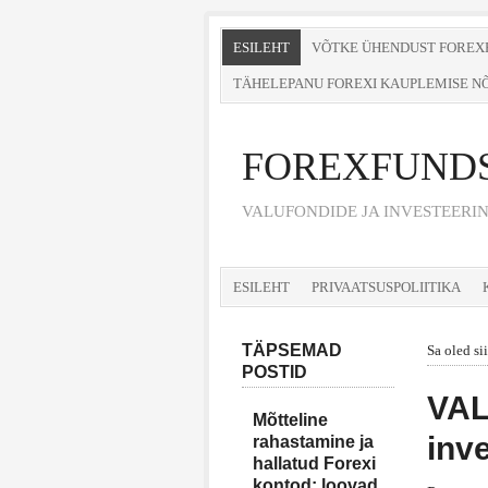
ESILEHT
VÕTKE ÜHENDUST FOREX
TÄHELEPANU FOREXI KAUPLEMISE N
FOREXFUND
VALUFONDIDE JA INVESTEERI
ESILEHT
PRIVAATSUSPOLIITIKA
TÄPSEMAD
Sa oled si
POSTID
VAL
Mõtteline
inv
rahastamine ja
hallatud Forexi
kontod: loovad