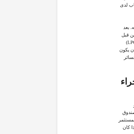
 فتح حساب لدى
. بعد
من قبل
المستثمر. يجب أن يوقع المستثمر على توكيل محدود (LPOA)
ن يكون
خسائر
راء
صندوق
لمستثمر
ا كان