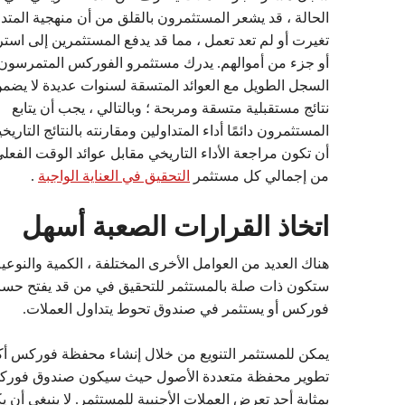
الحالة ، قد يشعر المستثمرون بالقلق من أن منهجية المتد
تغيرت أو لم تعد تعمل ، مما قد يدفع المستثمرين إلى استر
أو جزء من أموالهم. يدرك مستثمرو الفوركس المتمرسون
السجل الطويل مع العوائد المتسقة لسنوات عديدة لا يضم
نتائج مستقبلية متسقة ومربحة ؛ وبالتالي ، يجب أن يتابع
المستثمرون دائمًا أداء المتداولين ومقارنته بالنتائج التاريخ
أن تكون مراجعة الأداء التاريخي مقابل عوائد الوقت الفعلي
من إجمالي كل مستثمر
التحقيق في العناية الواجبة
.
اتخاذ القرارات الصعبة أسهل
هناك العديد من العوامل الأخرى المختلفة ، الكمية والنوعية
ستكون ذات صلة بالمستثمر للتحقيق في من قد يفتح حسابًا
فوركس أو يستثمر في صندوق تحوط يتداول العملات.
يمكن للمستثمر التنويع من خلال إنشاء محفظة فوركس أكب
تطوير محفظة متعددة الأصول حيث سيكون صندوق فور
بمثابة أحد تعرض العملات الأجنبية للمستثمر. لا ينبغي أن ي