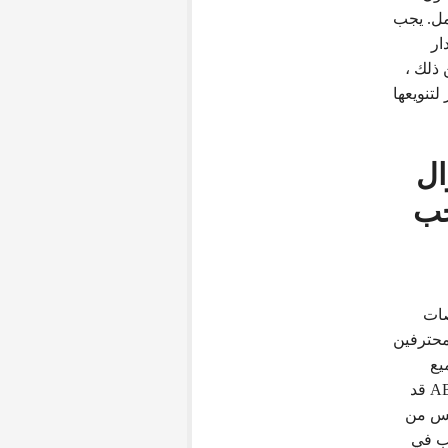
امل. يجب
ار
دارة (AUM). بدلاً من ذلك ،
تنويعها
ال
جب
صات
محترفين
يع
شركات السمسرة. إليك مثال افتراضي: صندوق ABC Forex قد
Big For ، ولكن ليس من
 يرغب في