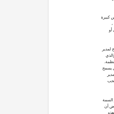
س كبيرة
،
 أو
 لمدير
الذي
نظمة.
كيل محدود (POA) ، والذي يسمح
دير
سحب
 السمة
رض أن
هذه