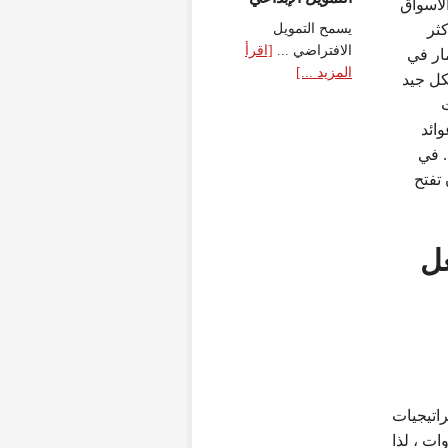
لأسواق
ثر
يسمح التمويل
الافتراضي ...
[اقرأ
ار في
المزيد ...]
كل جيد
وائد
 في
 تفتح
عل
اتيجيات
ات ، لذا