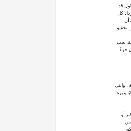
اول قد
داد كل
 أن
ن تحقيق
ية. يجب
 جزءًا
 ، والتي
 يديره
ر أو
كس
كون