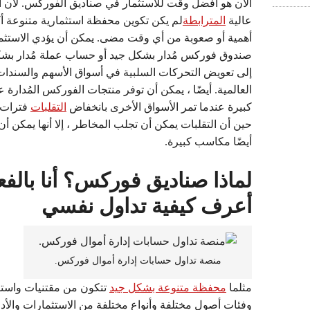
الآن هو أفضل وقت للاستثمار في صناديق الفوركس. لأن ا
عالية
المترابطة
لم يكن تكوين محفظة استثمارية متنوعة أك
أهمية أو صعوبة من أي وقت مضى. يمكن أن يؤدي الاستثم
صندوق فوركس مُدار بشكل جيد أو حساب عملة مُدار بش
إلى تعويض التحركات السلبية في أسواق الأسهم والسندات
العالمية. أيضًا ، يمكن أن توفر منتجات الفوركس المُدارة ع
كبيرة عندما تمر الأسواق الأخرى بانخفاض
التقلبات
فترات.
حين أن التقلبات يمكن أن تجلب المخاطر ، إلا أنها يمكن أن
أيضًا مكاسب كبيرة.
لماذا صناديق فوركس؟ أنا بالف
أعرف كيفية تداول نفسي
منصة تداول حسابات إدارة أموال فوركس.
مثلما
محفظة متنوعة بشكل جيد
تتكون من مقتنيات واستر
وفئات أصول مختلفة وأنواع مختلفة من الاستثمارات والأدو