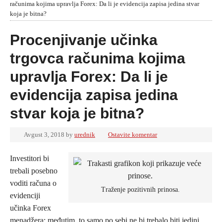
računima kojima upravlja Forex: Da li je evidencija zapisa jedina stvar
koja je bitna?
Procenjivanje učinka
trgovca računima kojima
upravlja Forex: Da li je
evidencija zapisa jedina
stvar koja je bitna?
Avgust 3, 2018
by
urednik
Ostavite komentar
Investitori bi
trebali posebno
voditi računa o
Traženje pozitivnih prinosa.
evidenciji
učinka Forex
menadžera; međutim, to samo po sebi ne bi trebalo biti jedini