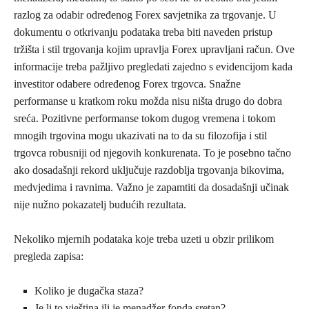
razlog za odabir određenog Forex savjetnika za trgovanje. U
dokumentu o otkrivanju podataka treba biti naveden pristup
tržišta i stil trgovanja kojim upravlja Forex upravljani račun. Ove
informacije treba pažljivo pregledati zajedno s evidencijom kada
investitor odabere određenog Forex trgovca. Snažne
performanse u kratkom roku možda nisu ništa drugo do dobra
sreća. Pozitivne performanse tokom dugog vremena i tokom
mnogih trgovina mogu ukazivati ​​na to da su filozofija i stil
trgovca robusniji od njegovih konkurenata. To je posebno tačno
ako dosadašnji rekord uključuje razdoblja trgovanja bikovima,
medvjedima i ravnima. Važno je zapamtiti da dosadašnji učinak
nije nužno pokazatelj budućih rezultata.
Nekoliko mjernih podataka koje treba uzeti u obzir prilikom
pregleda zapisa:
Koliko je dugačka staza?
Je li to vještina ili je menadžer fonda sretan?