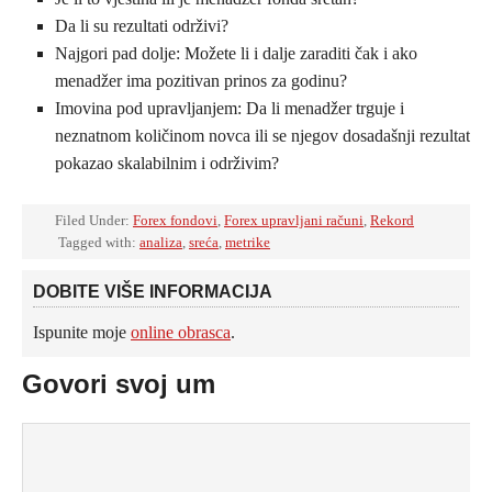
Da li su rezultati održivi?
Najgori pad dolje: Možete li i dalje zaraditi čak i ako
menadžer ima pozitivan prinos za godinu?
Imovina pod upravljanjem: Da li menadžer trguje i
neznatnom količinom novca ili se njegov dosadašnji rezultat
pokazao skalabilnim i održivim?
Filed Under:
Forex fondovi
,
Forex upravljani računi
,
Rekord
Tagged with:
analiza
,
sreća
,
metrike
DOBITE VIŠE INFORMACIJA
Ispunite moje
online obrasca
.
Govori svoj um