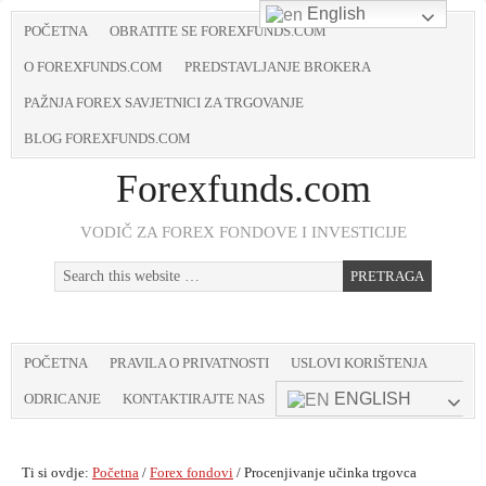
English
POČETNA
OBRATITE SE FOREXFUNDS.COM
O FOREXFUNDS.COM
PREDSTAVLJANJE BROKERA
PAŽNJA FOREX SAVJETNICI ZA TRGOVANJE
BLOG FOREXFUNDS.COM
Forexfunds.com
VODIČ ZA FOREX FONDOVE I INVESTICIJE
POČETNA
PRAVILA O PRIVATNOSTI
USLOVI KORIŠTENJA
ENGLISH
ODRICANJE
KONTAKTIRAJTE NAS
Ti si ovdje:
Početna
/
Forex fondovi
/
Procenjivanje učinka trgovca