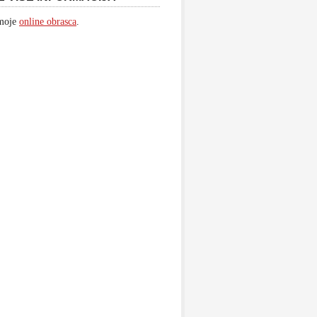
 moje
online obrasca
.