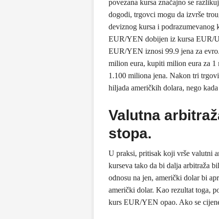
povezana kursa značajno se razlikuj
dogodi, trgovci mogu da izvrše troug
deviznog kursa i podrazumevanog k
EUR/YEN dobijen iz kursa EUR/USD
EUR/YEN iznosi 99.9 jena za evro. F
milion eura, kupiti milion eura za 1
1.100 miliona jena. Nakon tri trgovi
hiljada američkih dolara, nego kada
Valutna arbitra
stopa.
U praksi, pritisak koji vrše valutni
kurseva tako da bi dalja arbitraža b
odnosu na jen, američki dolar bi ap
američki dolar. Kao rezultat toga,
kurs EUR/YEN opao. Ako se cijene ne