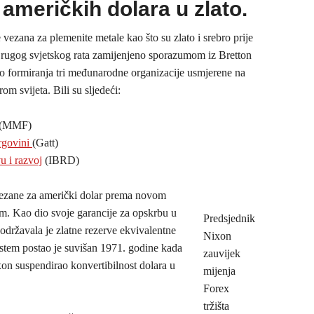
 američkih dolara u zlato.
 vezana za plemenite metale kao što su zlato i srebro prije
Drugog svjetskog rata zamijenjeno sporazumom iz Bretton
 formiranja tri međunarodne organizacije usmjerene na
m svijeta. Bili su sljedeći:
(MMF)
rgovini
(Gatt)
 i razvoj
(IBRD)
ezane za američki dolar prema novom
om. Kao dio svoje garancije za opskrbu u
Predsjednik
održavala je zlatne rezerve ekvivalentne
Nixon
istem postao je suvišan 1971. godine kada
zauvijek
on suspendirao konvertibilnost dolara u
mijenja
Forex
tržišta