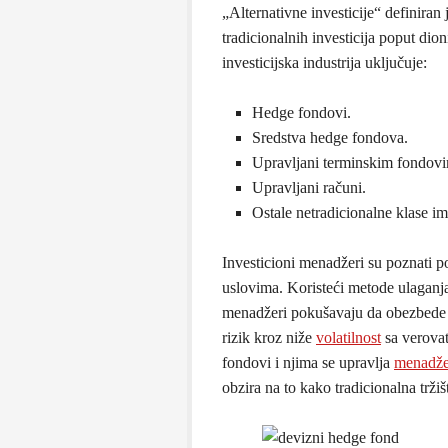
„Alternativne investicije“ definiran
tradicionalnih investicija poput dion
investicijska industrija uključuje:
Hedge fondovi.
Sredstva hedge fondova.
Upravljani terminskim fondov
Upravljani računi.
Ostale netradicionalne klase i
Investicioni menadžeri su poznati 
uslovima. Koristeći metode ulaganja z
menadžeri pokušavaju da obezbede s
rizik kroz niže
volatilnost
sa verovat
fondovi i njima se upravlja
menadže
obzira na to kako tradicionalna tržiš