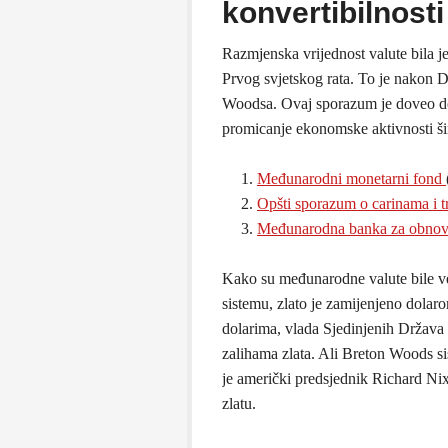
konvertibilnosti
Razmjenska vrijednost valute bila je
Prvog svjetskog rata. To je nakon 
Woodsa. Ovaj sporazum je doveo do
promicanje ekonomske aktivnosti širo
Međunarodni monetarni fond
Opšti sporazum o carinama i t
Međunarodna banka za obnovu
Kako su međunarodne valute bile v
sistemu, zlato je zamijenjeno dolar
dolarima, vlada Sjedinjenih Država 
zalihama zlata. Ali Breton Woods s
je američki predsjednik Richard Nix
zlatu.