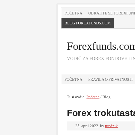
POČETNA
OBRATITE SE FOREXFUN
BLOG FOREXFUNDS.COM
Forexfunds.co
VODIČ ZA FOREX FONDOVE I IN
POČETNA
PRAVILA O PRIVATNOSTI
Ti si ovdje:
Početna
/
Blog
Forex trokutast
25. april 2022.
by
urednik