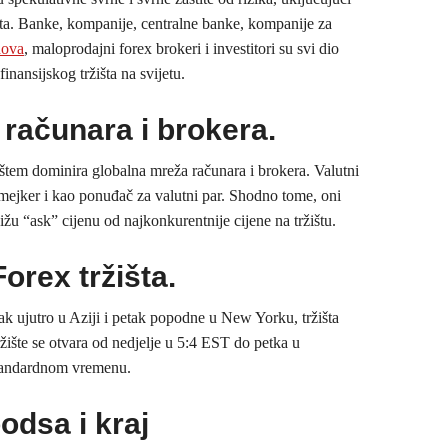
uta. Banke, kompanije, centralne banke, kompanije za
dova
, maloprodajni forex brokeri i investitori su svi dio
inansijskog tržišta na svijetu.
računara i brokera.
žištem dominira globalna mreža računara i brokera. Valutni
mejker i kao ponuđač za valutni par. Shodno tome, oni
ižu “ask” cijenu od najkonkurentnije cijene na tržištu.
orex tržišta.
jak ujutro u Aziji i petak popodne u New Yorku, tržišta
žište se otvara od nedjelje u 5:4 EST do petka u
ndardnom vremenu.
odsa i kraj