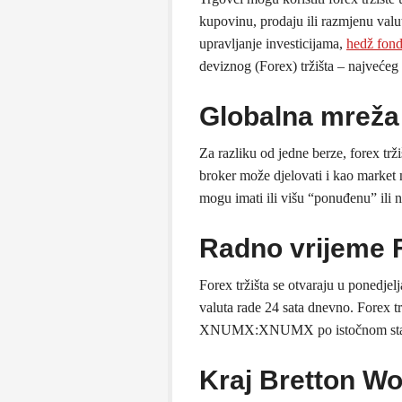
kupovinu, prodaju ili razmjenu val
upravljanje investicijama,
hedž fon
deviznog (Forex) tržišta – najvećeg f
Globalna mreža 
Za razliku od jedne berze, forex tr
broker može djelovati i kao market 
mogu imati ili višu “ponuđenu” ili n
Radno vrijeme F
Forex tržišta se otvaraju u ponedjel
valuta rade 24 sata dnevno. Forex tr
XNUMX:XNUMX po istočnom sta
Kraj Bretton Wo