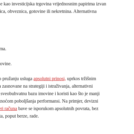
 je kao investicijska trgovina vrijednosnim papirima izvan
ica, obveznica, gotovine ili nekretnina. Alternativna
ima.
movine.
po pružanju usluga
apsolutni prinosi,
uprkos tržišnim
asnovane na strategiji i istraživanja, alternativni
veobuhvatnu bazu imovine i koristi kao što je manji
noćom poboljšanja performansi. Na primjer, devizni
ri računa
bave se isporukom apsolutnih povrata, bez
ta, poput berze, rade.