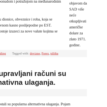
a ponudom i potražnjom na međunarodnim
objavom da
SAD više
neće
u dionice, obveznice i roba, koja se
otkupljivati
lavnom kasno poslijepodne po EST.
​​američke
ostoje izuzeci za nove valute kojima se
dolare za
zlato 1971.
godine.
ading
Tagged with:
devizne
,
Forex
,
tržišta
upravljani računi su
nativna ulaganja.
stali su popularna alternativna ulaganja. Pojam