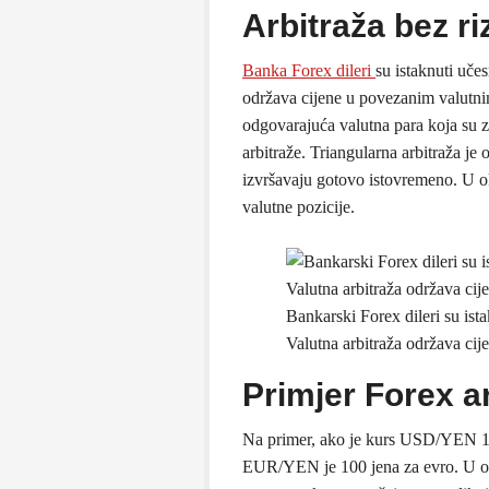
Arbitraža bez ri
Banka Forex dileri
su istaknuti uče
održava cijene u povezanim valutnim
odgovarajuća valutna para koja su 
arbitraže. Triangularna arbitraža je 
izvršavaju gotovo istovremeno. U ok
valutne pozicije.
Bankarski Forex dileri su ista
Valutna arbitraža održava ci
Primjer Forex ar
Na primer, ako je kurs USD/YEN 
EUR/YEN je 100 jena za evro. U od