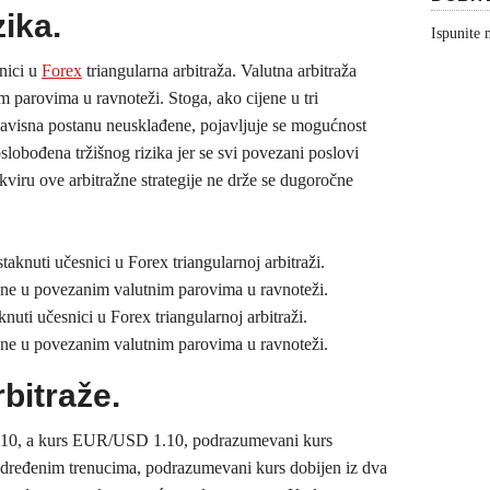
zika.
Ispunite
snici u
Forex
triangularna arbitraža. Valutna arbitraža
 parovima u ravnoteži. Stoga, ako cijene u tri
zavisna postanu neusklađene, pojavljuje se mogućnost
oslobođena tržišnog rizika jer se svi povezani poslovi
viru ove arbitražne strategije ne drže se dugoročne
knuti učesnici u Forex triangularnoj arbitraži.
jene u povezanim valutnim parovima u ravnoteži.
bitraže.
110, a kurs EUR/USD 1.10, podrazumevani kurs
ređenim trenucima, podrazumevani kurs dobijen iz dva