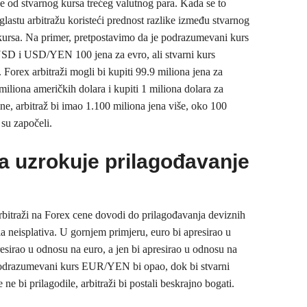
e od stvarnog kursa trećeg valutnog para. Kada se to
lastu arbitražu koristeći prednost razlike između stvarnog
ursa. Na primer, pretpostavimo da je podrazumevani kurs
 i USD/YEN 100 jena za evro, ali stvarni kurs
orex arbitraži mogli bi kupiti 99.9 miliona jena za
 miliona američkih dolara i kupiti 1 miliona dolara za
ne, arbitraž bi imao 1.100 miliona jena više, oko 100
 su započeli.
ža uzrokuje prilagođavanje
 arbitraži na Forex cene dovodi do prilagođavanja deviznih
ila neisplativa. U gornjem primjeru, euro bi apresirao u
resirao u odnosu na euro, a jen bi apresirao u odnosu na
 podrazumevani kurs EUR/YEN bi opao, dok bi stvarni
 bi prilagodile, arbitraži bi postali beskrajno bogati.