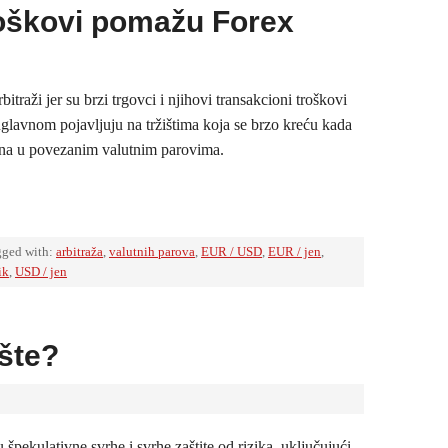
troškovi pomažu Forex
bitraži jer su brzi trgovci i njihovi transakcioni troškovi
 uglavnom pojavljuju na tržištima koja se brzo kreću kada
ena u povezanim valutnim parovima.
gged with:
arbitraža
,
valutnih parova
,
EUR / USD
,
EUR / jen
,
ik
,
USD / jen
ište?
u špekulativne svrhe i svrhe zaštite od rizika, uključujući