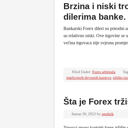
Brzina i niski 
dilerima banke.
Bankarski Forex dileri su prirodni ar
su relativno niski. Ove trgovine se
većina trgovaca nije svjesna promj
Filed Under:
Forex arbitraža
Ta
implicitnih deviznih kurseva
,
tržišni riz
Šta je Forex trž
Januar 30, 2022
by
urednik
Trgovci mogu koristiti forex tržište 