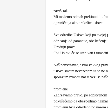
završetak
Mi možemo odmah prekinuti ili obust
ograničenja ako prekršite uslove.
Sve odredbe Uslova koji po svojoj p
odricanja od garancije, obeštećenje
Uređuju prava
Ovi Uslovi će se uređivati ​​i tumač
Naš neizvršavanje bilo kakvog prava
uslova smatra nevažećom ili se ne mo
sporazum između nas u vezi sa naš
promjene
Zadržavamo pravo, po sopstvenom na
pokušaćemo da obezbedimo najmanje 
promjenu biće određeno po našem i