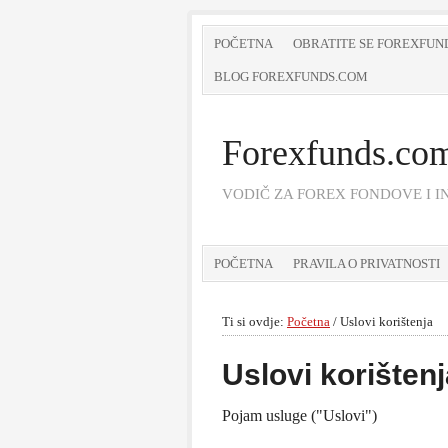
POČETNA
OBRATITE SE FOREXFUN
BLOG FOREXFUNDS.COM
Forexfunds.co
VODIČ ZA FOREX FONDOVE I IN
POČETNA
PRAVILA O PRIVATNOSTI
Ti si ovdje:
Početna
/
Uslovi korištenja
Uslovi korištenj
Pojam usluge ("Uslovi")