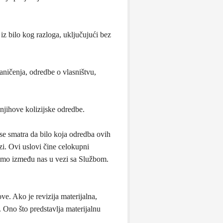
iz bilo kog razloga, uključujući bez
aničenja, odredbe o vlasništvu,
 njihove kolizijske odredbe.
se smatra da bilo koja odredba ovih
zi. Ovi uslovi čine celokupni
amo između nas u vezi sa Službom.
. Ako je revizija materijalna,
Ono što predstavlja materijalnu