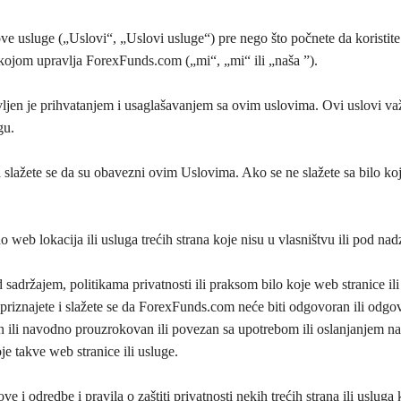
ve usluge („Uslovi“, „Uslovi usluge“) pre nego što počnete da koristite
om upravlja ForexFunds.com („mi“, „mi“ ili „naša ”).
vljen je prihvatanjem i usaglašavanjem sa ovim uslovima. Ovi uslovi važ
gu.
 slažete se da su obavezni ovim Uslovima. Ako se ne slažete sa bilo k
 web lokacija ili usluga trećih strana koje nisu u vlasništvu ili pod 
držajem, politikama privatnosti ili praksom bilo koje web stranice ili 
riznajete i slažete se da ForexFunds.com neće biti odgovoran ili odgovo
 ili navodno prouzrokovan ili povezan sa upotrebom ili oslanjanjem na b
je takve web stranice ili usluge.
 i odredbe i pravila o zaštiti privatnosti nekih trećih strana ili usluga 