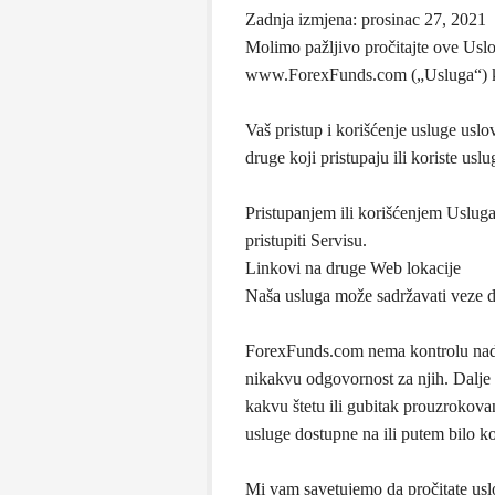
Zadnja izmjena: prosinac 27, 2021
Molimo pažljivo pročitajte ove Uslo
www.ForexFunds.com („Usluga“) koj
Vaš pristup i korišćenje usluge uslo
druge koji pristupaju ili koriste uslu
Pristupanjem ili korišćenjem Usluga
pristupiti Servisu.
Linkovi na druge Web lokacije
Naša usluga može sadržavati veze do
ForexFunds.com nema kontrolu nad sa
nikakvu odgovornost za njih. Dalje p
kakvu štetu ili gubitak prouzrokovan
usluge dostupne na ili putem bilo ko
Mi vam savetujemo da pročitate uslove