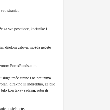
 veb stranicu
e za sve posetioce, korisnike i
ojim dijelom uslova, možda nećete
nadzorom ForexFunds.com.
usluge treće strane i ne preuzima
ran, direktno ili indirektno, za bilo
ilo koji takav sadržaj, robu ili
koje posjećujete.