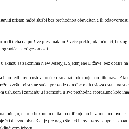
aviti pristup našoj službi bez prethodnog obaveštenja ili odgovornosti 
rirodi treba da prežive prestanak preživeće prekid, uključujući, bez ogr
 i ograničenja odgovornosti.
iti u skladu sa zakonima New Jerseyja, Sjedinjene Države, bez obzira na
 ili odredbi ovih uslova neće se smatrati odricanjem od tih prava. Ako 
že izvršiti od strane suda, preostale odredbe ovih uslova ostaju na sna
om uslugom i zamenjuju i zamenjuju sve prethodne sporazume koje im
hođenju, da u bilo kom trenutku modifikujemo ili zamenimo ove uslove
30 dnevno obaveštenje pre nego što neki novi uslovi stupe na snagu. 
sključivom izboru.