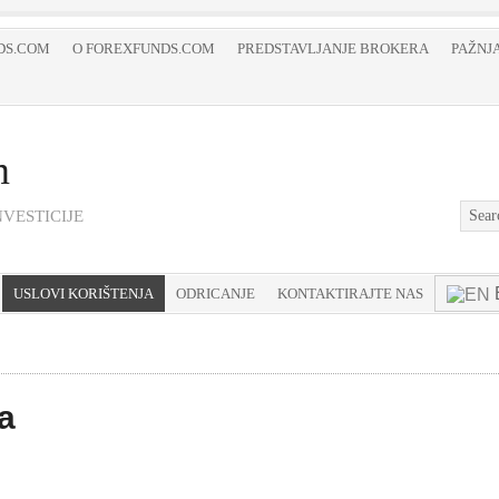
DS.COM
O FOREXFUNDS.COM
PREDSTAVLJANJE BROKERA
PAŽNJA
m
VESTICIJE
USLOVI KORIŠTENJA
ODRICANJE
KONTAKTIRAJTE NAS
a