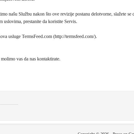
timo našu Službu nakon što ove revizije postanu delotvorne, slažete se 
 uslovima, prestanite da koristite Servis.
ova usluge TermsFeed.com (http://termsfeed.com/).
 molimo vas da nas kontaktirate.