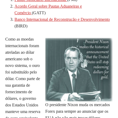
Acordo Geral sobre Pautas Aduaneiras e
Comércio
(GATT)
Banco Internacional de Reconstrução e Desenvolvimento
(BIRD)
Como as moedas
internacionais foram
atreladas ao dólar
americano sob o
novo sistema, o ouro
foi substituído pelo
dólar. Como parte de
sua garantia de
fornecimento de
dólares, o governo
O presidente Nixon muda os mercados
dos Estados Unidos
Forex para sempre ao anunciar que os
manteve uma reserva
EUA não vão mais trocar dólares