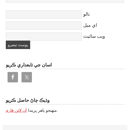
نالو
اي ميل
ويب سائيٽ
اسان جي تابعداري ڪريو
وڌيڪ ڄاڻ حاصل ڪريو
.
منهنجو ٻاهر ڀريندا
آن لائن فارم