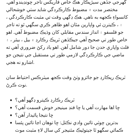
گهرجي جڏهن سيڙپڪار هڪ خاص فاریکس تاجر چونڊيندو آهي.
مختصر مدت ۾ مضبوط ڪارڪردگي شايد سٺي خوشحالي
کانسواءِ ڪجهه به ناهي. هڪ ڊگهي وقت تي مثبت ڪارڪردگي ،
۽ ، ڪيترن ئي واپارين مٿان اهو ظاهر ڪري سگھي ٿو ته تاجر
جو فلسفو ۽ انداز سندس مقابلي کان وڌيڪ مضبوط آهي. اهو
خاص طور تي صحيح آهي جيڪڏهن ٽريڪ رڪارڊ ۾ بيل ، بيئر ، ۽
فلٽ واپاري حدن جا دور شامل آهن. اهو ياد رکڻ ضروري آهي ته
ماضي جي ڪارڪردگي لازمي طور تي مستقبل جي نتيجن جو
اشارو نه هجي.
ٽريڪ ريڪارڊ جو جائزو وٺڻ وقت ڪجھ ميٽرڪس احتياط سان
نوٽ ڪرڻ.
ٽريڪ رڪارڊ ڪيترو ڊگهو آهي؟
ڇا اها مهارت آهي يا ڇا فنڊ مينيجر خوش قسمت آهي؟
ڇا نتيجا پائيدار آهن؟
بدترين چوٽي تائين وادي نڪتل: ڇا توهان اڃا تائين پئسا
ڪمائي سگهو ٿا جيتوڻيڪ مئنيجر کي سال لاءِ مثبت موٽ