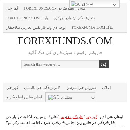
سنڌي
FOREXFUNDS.COM سان رابطو ڪريو
گھر جي
متعارف ڪرائڻ وارو بروکرز
FOREXFUNDS.COM بابت
FOREXFUNDS.COM بلاگ
توجہ ڏي وٺ فاریکس تجارتي صلاحڪار
FOREXFUNDS.COM
فاریکس رقوم ۽ سيڙپڪاري کي هڪ گائيڊ
اعلان
سروس جي شرطن
ذاتي زندگي جي پاليسي
گھر جي
سنڌي
اسان سان رابطو ڪريو
اوهان هتي آهيو:
گھر جي
/
فاریکس فنڊس
/
فاریکس مينيجڊ اڪاؤنٽ واپار جي
ڪارڪردگي جو جائزو وٺڻ: ڇا ٽريڪ رڪارڊ صرف اها ئي اهميت رکي ٿو؟