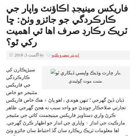
فاریکس مينيجڊ اڪاؤنٽ واپار جي
ڪارڪردگي جو جائزو وٺڻ: ڇا
ٽريڪ رڪارڊ صرف اها ئي اهميت
رکي ٿو؟
ايڊيٽر
تبصرو ڪيو
by
آگسٽ 3، 2018
سيڙپڪارن کي
ڪارڪردگي
مثبت موٽ ڳوليندي.
جي فاریکس
مئنيجر جو خاص
ڌيان ڏيڻ گهرجي ؛ تنهن هوندي ، اهو پاڻ ۾ هڪ خاص فاریکس
تجارتي صلاحڪار چونڊڻ جو واحد سبب نه هجڻ گهرجي. ظاهر
ڪرڻ واري دستاويز فاریکس مينيجمنٽ کاتي جي مئنيجر
مارڪيٽ جي انداز ۽ واپاري جي انداز جو اظهار ڪرڻ گهرجي.
اها معلومات ٽريڪ ريڪارڊ سان گڏ احتياط سان جائزو وٺڻ