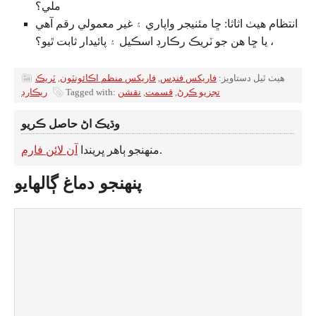
ملي؟
انتظام هيٺ اثاثا: ڇا مئنيجر واپاري ۽ غير معمولي رقم آهي
، يا ڇا هن جو ٽريڪ رڪارڊ اسڪيل ۽ پائيدار ثابت ٿيو؟
هيٺ ٿيل دستاويز:
فاریکس فنڊس
,
فاریکس منظم اڪائونٽون
,
ٽريڪ
تجزيو ڪرڻ
,
قسمت
,
نقشن
Tagged with:
ريڪارڊ
وڌيڪ اڻ حاصل ڪريو
.
منهنجو ٻاهر ڀريندا
آن لائن فارم
پنهنجو دماغ ڳالهايو